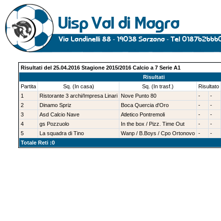
Risultati del 25.04.2016 Stagione 2015/2016 Calcio a 7 Serie A1
Risultati
Partita
Sq. (In casa)
Sq. (In trasf.)
Risultato
1
Ristorante 3 archi/Impresa Linari
Nove Punto 80
-
-
2
Dinamo Spriz
Boca Quercia d'Oro
-
-
3
Asd Calcio Nave
Atletico Pontremoli
-
-
4
gs Pozzuolo
In the box / Pizz. Time Out
-
-
5
La squadra di Tino
Wanp / B.Boys / Cpo Ortonovo
-
-
Totale Reti :0