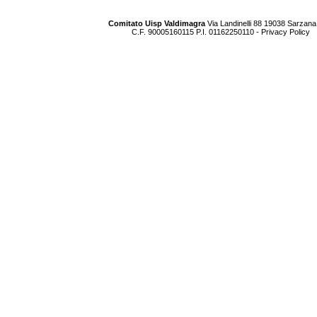
Comitato Uisp Valdimagra
Via Landinelli 88 19038 Sarzana
C.F. 90005160115 P.I. 01162250110 -
Privacy Policy