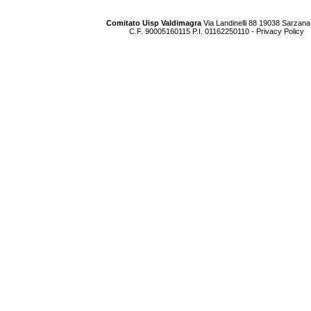
Comitato Uisp Valdimagra
Via Landinelli 88 19038 Sarzana
C.F. 90005160115 P.I. 01162250110 -
Privacy Policy