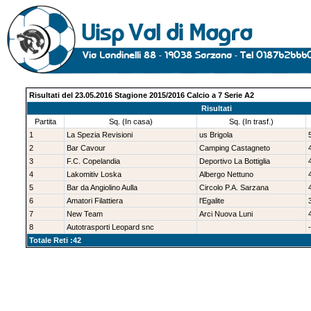
Risultati del 23.05.2016 Stagione 2015/2016 Calcio a 7 Serie A2
Risultati
Partita
Sq. (In casa)
Sq. (In trasf.)
1
La Spezia Revisioni
us Brigola
2
Bar Cavour
Camping Castagneto
3
F.C. Copelandia
Deportivo La Bottiglia
4
Lakomitiv Loska
Albergo Nettuno
5
Bar da Angiolino Aulla
Circolo P.A. Sarzana
6
Amatori Filattiera
l'Egalite
7
New Team
Arci Nuova Luni
8
Autotrasporti Leopard snc
-
Totale Reti :42