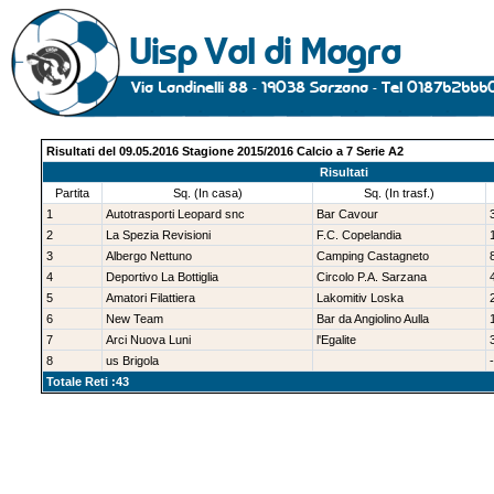
Risultati del 09.05.2016 Stagione 2015/2016 Calcio a 7 Serie A2
Risultati
Partita
Sq. (In casa)
Sq. (In trasf.)
1
Autotrasporti Leopard snc
Bar Cavour
2
La Spezia Revisioni
F.C. Copelandia
3
Albergo Nettuno
Camping Castagneto
4
Deportivo La Bottiglia
Circolo P.A. Sarzana
5
Amatori Filattiera
Lakomitiv Loska
6
New Team
Bar da Angiolino Aulla
7
Arci Nuova Luni
l'Egalite
8
us Brigola
-
Totale Reti :43