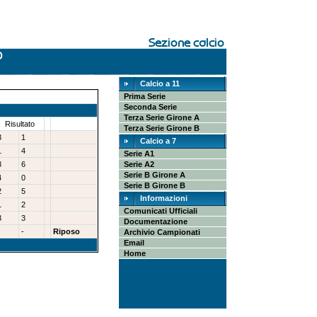
Calcio a 11
Prima Serie
Seconda Serie
Terza Serie Girone A
Risultato
Terza Serie Girone B
3
1
Calcio a 7
1
4
Serie A1
8
6
Serie A2
Serie B Girone A
4
0
Serie B Girone B
2
5
Informazioni
1
2
Comunicati Ufficiali
3
3
Documentazione
-
Riposo
Archivio Campionati
Email
Home