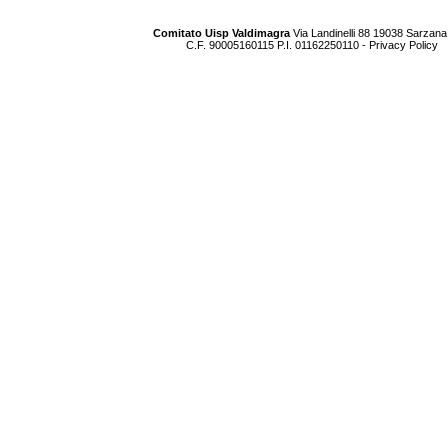
Comitato Uisp Valdimagra
Via Landinelli 88 19038 Sarzana
C.F. 90005160115 P.I. 01162250110 -
Privacy Policy