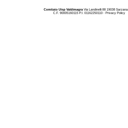
Comitato Uisp Valdimagra
Via Landinelli 88 19038 Sarzana
C.F. 90005160115 P.I. 01162250110 -
Privacy Policy