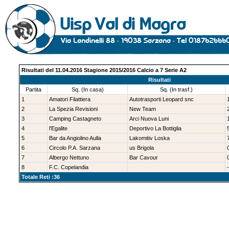
Risultati del 11.04.2016 Stagione 2015/2016 Calcio a 7 Serie A2
Risultati
Partita
Sq. (In casa)
Sq. (In trasf.)
1
Amatori Filattiera
Autotrasporti Leopard snc
2
La Spezia Revisioni
New Team
3
Camping Castagneto
Arci Nuova Luni
4
l'Egalite
Deportivo La Bottiglia
5
Bar da Angiolino Aulla
Lakomitiv Loska
6
Circolo P.A. Sarzana
us Brigola
7
Albergo Nettuno
Bar Cavour
8
F.C. Copelandia
-
Totale Reti :36