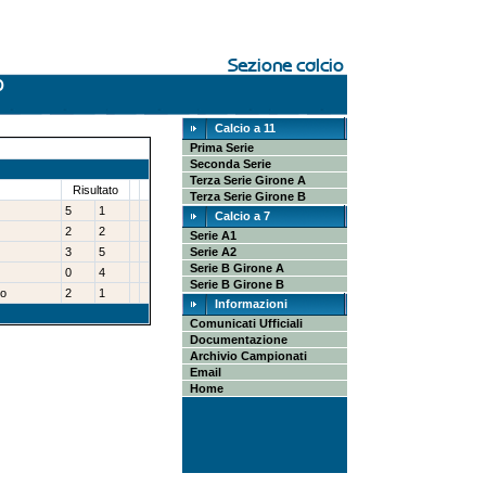
Calcio a 11
Prima Serie
Seconda Serie
Terza Serie Girone A
Risultato
Terza Serie Girone B
5
1
Calcio a 7
2
2
Serie A1
3
5
Serie A2
Serie B Girone A
0
4
Serie B Girone B
vo
2
1
Informazioni
Comunicati Ufficiali
Documentazione
Archivio Campionati
Email
Home