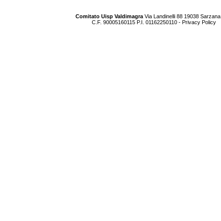
Comitato Uisp Valdimagra
Via Landinelli 88 19038 Sarzana
C.F. 90005160115 P.I. 01162250110 -
Privacy Policy