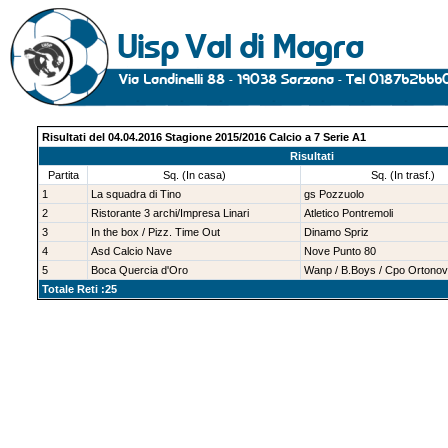
Risultati del 04.04.2016 Stagione 2015/2016 Calcio a 7 Serie A1
Risultati
Partita
Sq. (In casa)
Sq. (In trasf.)
1
La squadra di Tino
gs Pozzuolo
2
Ristorante 3 archi/Impresa Linari
Atletico Pontremoli
3
In the box / Pizz. Time Out
Dinamo Spriz
4
Asd Calcio Nave
Nove Punto 80
5
Boca Quercia d'Oro
Wanp / B.Boys / Cpo Ortono
Totale Reti :25