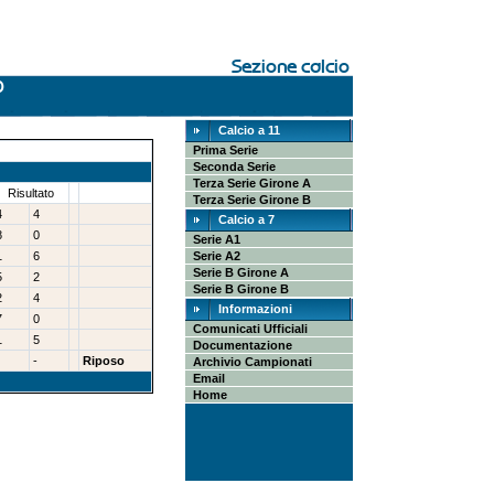
Calcio a 11
Prima Serie
Seconda Serie
Terza Serie Girone A
Risultato
Terza Serie Girone B
4
4
Calcio a 7
8
0
Serie A1
1
6
Serie A2
Serie B Girone A
5
2
Serie B Girone B
2
4
Informazioni
7
0
Comunicati Ufficiali
1
5
Documentazione
-
Riposo
Archivio Campionati
Email
Home