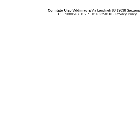
Comitato Uisp Valdimagra
Via Landinelli 88 19038 Sarzana
C.F. 90005160115 P.I. 01162250110 -
Privacy Policy