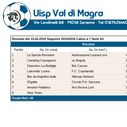
Risultati del 15.02.2016 Stagione 2015/2016 Calcio a 7 Serie A2
Risultati
Partita
Sq. (In casa)
Sq. (In trasf.)
1
La Spezia Revisioni
Autotrasporti Leopard snc
2
Camping Castagneto
us Brigola
3
Deportivo La Bottiglia
Bar Cavour
4
Lakomitiv Loska
F.C. Copelandia
5
Bar da Angiolino Aulla
Albergo Nettuno
6
l'Egalite
Circolo P.A. Sarzana
7
Amatori Filattiera
Arci Nuova Luni
8
New Team
-
Totale Reti :49