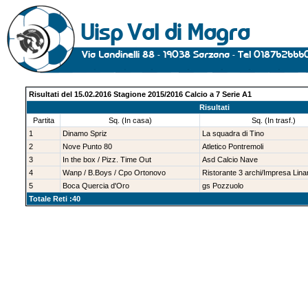
Risultati del 15.02.2016 Stagione 2015/2016 Calcio a 7 Serie A1
Risultati
Partita
Sq. (In casa)
Sq. (In trasf.)
1
Dinamo Spriz
La squadra di Tino
2
Nove Punto 80
Atletico Pontremoli
3
In the box / Pizz. Time Out
Asd Calcio Nave
4
Wanp / B.Boys / Cpo Ortonovo
Ristorante 3 archi/Impresa Linar
5
Boca Quercia d'Oro
gs Pozzuolo
Totale Reti :40