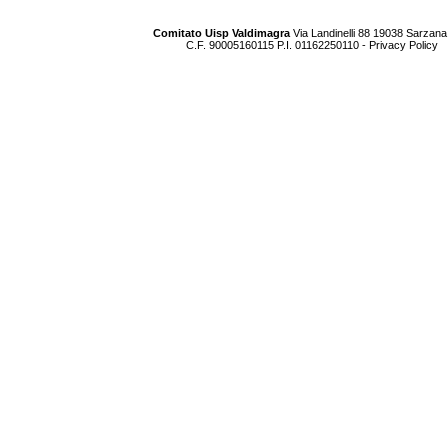
Comitato Uisp Valdimagra
Via Landinelli 88 19038 Sarzana
C.F. 90005160115 P.I. 01162250110 -
Privacy Policy