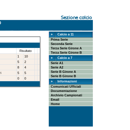
Calcio a 11
Prima Serie
Seconda Serie
Terza Serie Girone A
Risultato
Terza Serie Girone B
1
10
Calcio a 7
5
2
Serie A1
8
4
Serie A2
Serie B Girone A
i
5
5
Serie B Girone B
0
0
Informazioni
Comunicati Ufficiali
Documentazione
Archivio Campionati
Email
Home