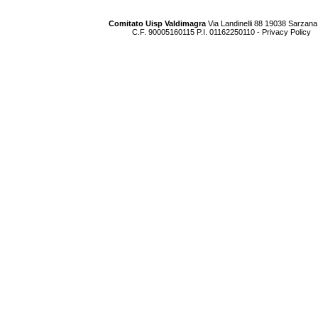
Comitato Uisp Valdimagra
Via Landinelli 88 19038 Sarzana
C.F. 90005160115 P.I. 01162250110 -
Privacy Policy