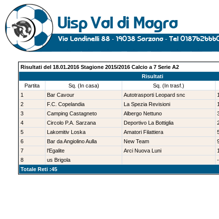
Risultati del 18.01.2016 Stagione 2015/2016 Calcio a 7 Serie A2
Risultati
Partita
Sq. (In casa)
Sq. (In trasf.)
1
Bar Cavour
Autotrasporti Leopard snc
2
F.C. Copelandia
La Spezia Revisioni
3
Camping Castagneto
Albergo Nettuno
4
Circolo P.A. Sarzana
Deportivo La Bottiglia
5
Lakomitiv Loska
Amatori Filattiera
6
Bar da Angiolino Aulla
New Team
7
l'Egalite
Arci Nuova Luni
8
us Brigola
-
Totale Reti :45