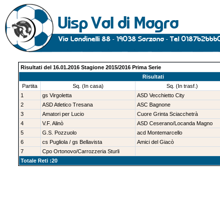
Risultati del 16.01.2016 Stagione 2015/2016 Prima Serie
Risultati
Partita
Sq. (In casa)
Sq. (In trasf.)
1
gs Virgoletta
ASD Vecchietto City
2
ASD Atletico Tresana
ASC Bagnone
3
Amatori per Lucio
Cuore Grinta Sciacchetrà
4
V.F. Alinò
ASD Ceserano/Locanda Magno
5
G.S. Pozzuolo
acd Montemarcello
6
cs Pugliola / gs Bellavista
Amici del Giacò
7
Cpo Ortonovo/Carrozzeria Sturli
Totale Reti :20