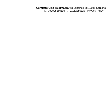
Comitato Uisp Valdimagra
Via Landinelli 88 19038 Sarzana
C.F. 90005160115 P.I. 01162250110 -
Privacy Policy