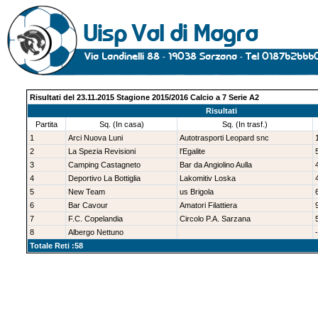
Risultati del 23.11.2015 Stagione 2015/2016 Calcio a 7 Serie A2
Risultati
Partita
Sq. (In casa)
Sq. (In trasf.)
1
Arci Nuova Luni
Autotrasporti Leopard snc
2
La Spezia Revisioni
l'Egalite
3
Camping Castagneto
Bar da Angiolino Aulla
4
Deportivo La Bottiglia
Lakomitiv Loska
5
New Team
us Brigola
6
Bar Cavour
Amatori Filattiera
7
F.C. Copelandia
Circolo P.A. Sarzana
8
Albergo Nettuno
-
Totale Reti :58