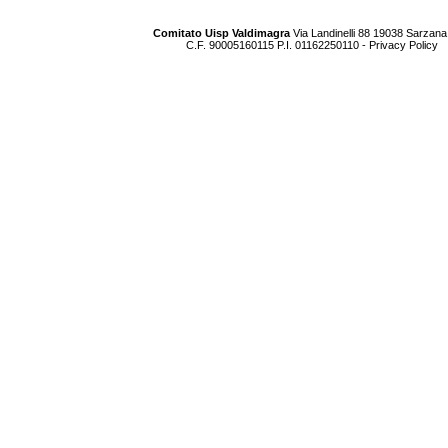
Comitato Uisp Valdimagra
Via Landinelli 88 19038 Sarzana
C.F. 90005160115 P.I. 01162250110 -
Privacy Policy