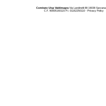
Comitato Uisp Valdimagra
Via Landinelli 88 19038 Sarzana
C.F. 90005160115 P.I. 01162250110 -
Privacy Policy