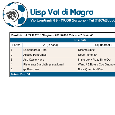
Risultati del 09.11.2015 Stagione 2015/2016 Calcio a 7 Serie A1
Risultati
Partita
Sq. (In casa)
Sq. (In trasf.)
1
La squadra di Tino
Dinamo Spriz
2
Atletico Pontremoli
Nove Punto 80
3
Asd Calcio Nave
In the box / Pizz. Time Out
4
Ristorante 3 archi/Impresa Linari
Wanp / B.Boys / Cpo Ortono
5
gs Pozzuolo
Boca Quercia d'Oro
Totale Reti :34