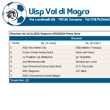
Risultati del 14.11.2015 Stagione 2015/2016 Prima Serie
Risultati
Partita
Sq. (In casa)
Sq. (In trasf.)
1
ASD Vecchietto City
ASD Atletico Tresana
2
Cuore Grinta Sciacchetrà
Amici del Giacò
3
cs Pugliola / gs Bellavista
gs Virgoletta
4
acd Montemarcello
Amatori per Lucio
5
Cpo Ortonovo/Carrozzeria Sturli
G.S. Pozzuolo
6
ASC Bagnone
V.F. Alinò
7
ASD Ceserano/Locanda Magno
Totale Reti :12