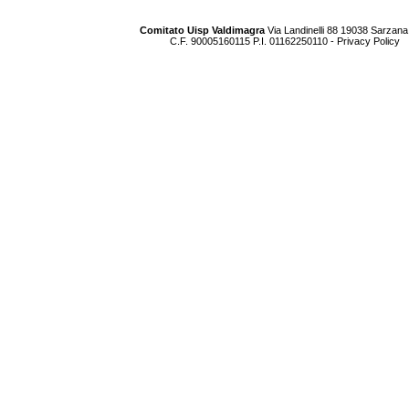
Comitato Uisp Valdimagra
Via Landinelli 88 19038 Sarzana
C.F. 90005160115 P.I. 01162250110 -
Privacy Policy