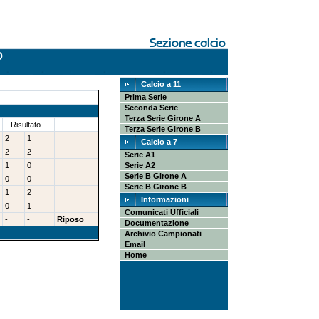
Calcio a 11
Prima Serie
Seconda Serie
Terza Serie Girone A
Risultato
Terza Serie Girone B
2
1
Calcio a 7
2
2
Serie A1
1
0
Serie A2
Serie B Girone A
0
0
Serie B Girone B
1
2
Informazioni
0
1
Comunicati Ufficiali
-
-
Riposo
Documentazione
Archivio Campionati
Email
Home