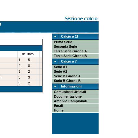
Calcio a 11
Prima Serie
Seconda Serie
Terza Serie Girone A
Risultato
Terza Serie Girone B
1
5
Calcio a 7
4
0
Serie A1
3
2
Serie A2
Serie B Girone A
i
3
3
Serie B Girone B
3
2
Informazioni
Comunicati Ufficiali
Documentazione
Archivio Campionati
Email
Home