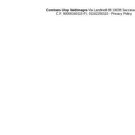
Comitato Uisp Valdimagra
Via Landinelli 88 19038 Sarzana
C.F. 90005160115 P.I. 01162250110 -
Privacy Policy