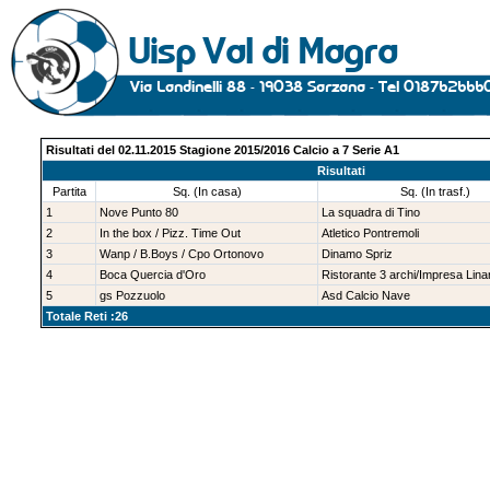
Risultati del 02.11.2015 Stagione 2015/2016 Calcio a 7 Serie A1
Risultati
Partita
Sq. (In casa)
Sq. (In trasf.)
1
Nove Punto 80
La squadra di Tino
2
In the box / Pizz. Time Out
Atletico Pontremoli
3
Wanp / B.Boys / Cpo Ortonovo
Dinamo Spriz
4
Boca Quercia d'Oro
Ristorante 3 archi/Impresa Linar
5
gs Pozzuolo
Asd Calcio Nave
Totale Reti :26